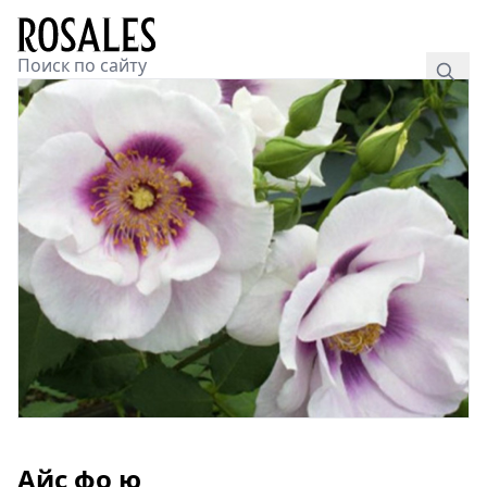
Айс фо ю