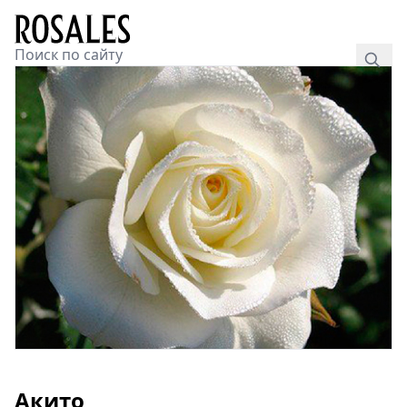
Акито