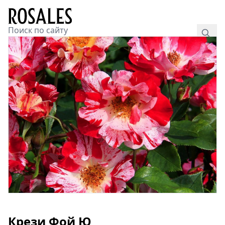
Крези Фой Ю