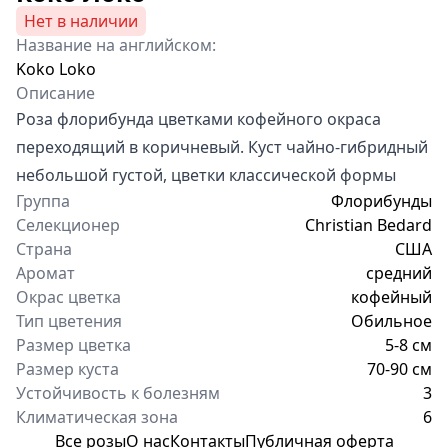
Нет в наличии
Название на английском:
Koko Loko
Описание
Роза флорибунда цветками кофейного окраса
переходящий в коричневый. Куст чайно-гибридный
небольшой густой, цветки классической формы
Группа
Флорибунды
Селекционер
Christian Bedard
Страна
США
Аромат
средний
Окрас цветка
кофейный
Тип цветения
Обильное
Размер цветка
5-8 см
Размер куста
70-90 см
Устойчивость к болезням
3
Климатическая зона
6
Все розы
О нас
Контакты
Публичная оферта