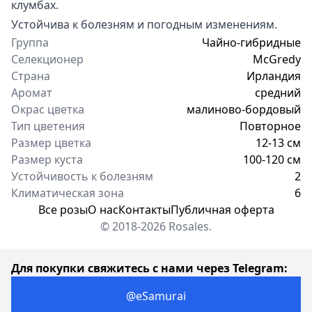
клумбах.
Устойчива к болезням и погодным изменениям.
Группа
Чайно-гибридные
Селекционер
McGredy
Страна
Ирландия
Аромат
средний
Окрас цветка
малиново-бордовый
Тип цветения
Повторное
Размер цветка
12-13 см
Размер куста
100-120 см
Устойчивость к болезням
2
Климатическая зона
6
Все розы
О нас
Контакты
Публичная оферта
© 2018-2026 Rosales.
Для покупки свяжитесь с нами через Telegram:
@eSamurai