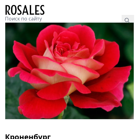
Кроненбург