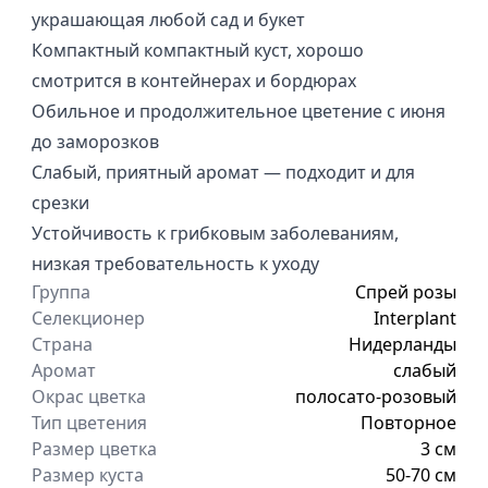
украшающая любой сад и букет
Компактный компактный куст, хорошо
смотрится в контейнерах и бордюрах
Обильное и продолжительное цветение с июня
до заморозков
Слабый, приятный аромат — подходит и для
срезки
Устойчивость к грибковым заболеваниям,
низкая требовательность к уходу
Группа
Спрей розы
Селекционер
Interplant
Страна
Нидерланды
Аромат
слабый
Окрас цветка
полосато-розовый
Тип цветения
Повторное
Размер цветка
3 см
Размер куста
50-70 см