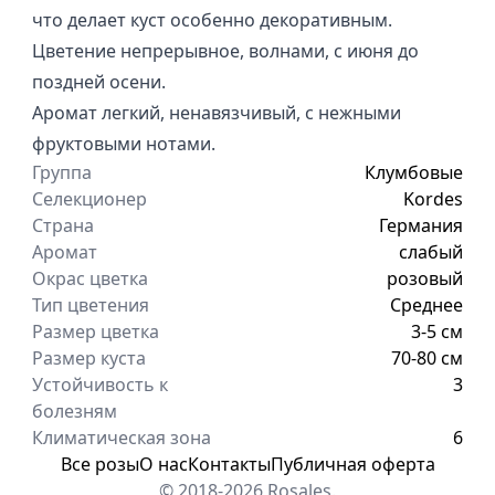
что делает куст особенно декоративным.
Цветение непрерывное, волнами, с июня до
поздней осени.
Аромат легкий, ненавязчивый, с нежными
фруктовыми нотами.
Группа
Клумбовые
Селекционер
Kordes
Страна
Германия
Аромат
слабый
Окрас цветка
розовый
Тип цветения
Среднее
Размер цветка
3-5 см
Размер куста
70-80 см
Устойчивость к
3
болезням
Климатическая зона
6
Все розы
О нас
Контакты
Публичная оферта
© 2018-2026 Rosales.