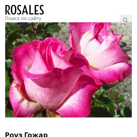
Роуз Гожар