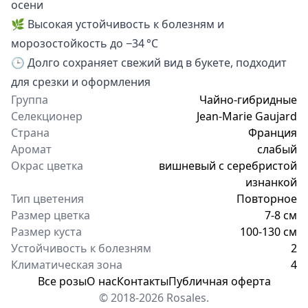
осени
🌿 Высокая устойчивость к болезням и
морозостойкость до −34 °C
🕒 Долго сохраняет свежий вид в букете, подходит
для срезки и оформления
Группа
Чайно-гибридные
Селекционер
Jean-Marie Gaujard
Страна
Франция
Аромат
слабый
Окрас цветка
вишневый с серебристой
изнанкой
Тип цветения
Повторное
Размер цветка
7-8 см
Размер куста
100-130 см
Устойчивость к болезням
2
Климатическая зона
4
Все розы
О нас
Контакты
Публичная оферта
© 2018-2026 Rosales.