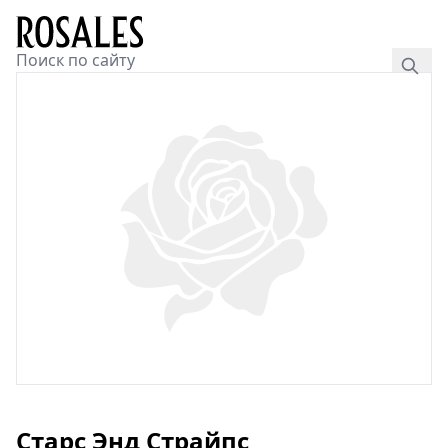
Старс Энд Страйпс