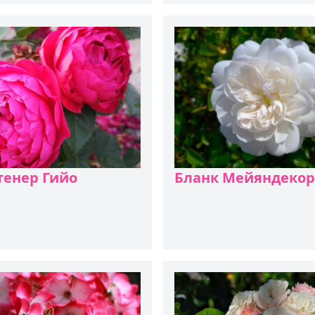
ых роз и современную
высоту 120-150 см, имею
вость. Цветки кремово-
чашевидную форму.
 лёгким зеленоватым или
овым оттенком в центре,
хровые, шаровидной
диаметром 8–10 см.
раскрываются медленно,
я впечатление
 фарфора. Аромат
ный, анисово-
стый с нотками лимона и
тенер Гийо
Бланк Мейяндекор
ветение обильное и
ительное — с июня до
осени, в несколько волн.
мпактный, высотой 100–
шириной 60–80 см, с
елёной, глянцевой,
вой к болезням листвой.
личается высокой