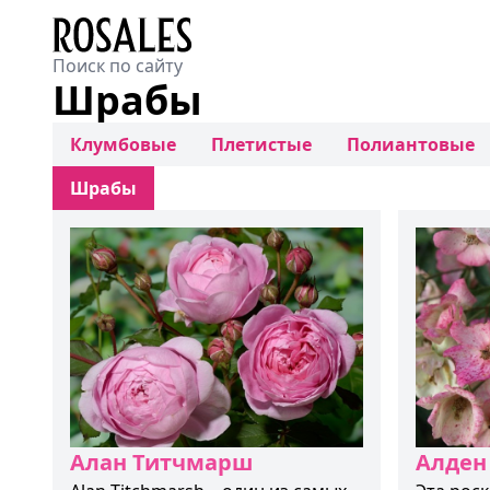
Шрабы
Клумбовые
Плетистые
Полиантовые
Шрабы
Алан Титчмарш
Алден