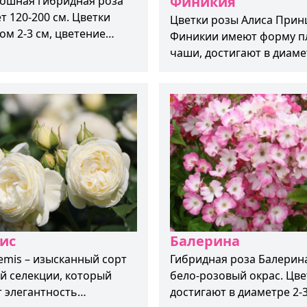
Финикия
кошная гибридная роза
т 120-200 см. Цветки
Цветки розы Алиса Принцесса
ом 2-3 см, цветение
Финикии имеют форму п
ое. Цвет розовый с
чаши, достигают в диаме
, по центру имеет белый
см. Цвет бело-бардовый,
повторное цветение.
ис
Балерина
emis – изысканный сорт
Гибридная роза Балерин
й селекции, который
бело-розовый окрас. Цве
т элегантность
достигают в диаметре 2-3 