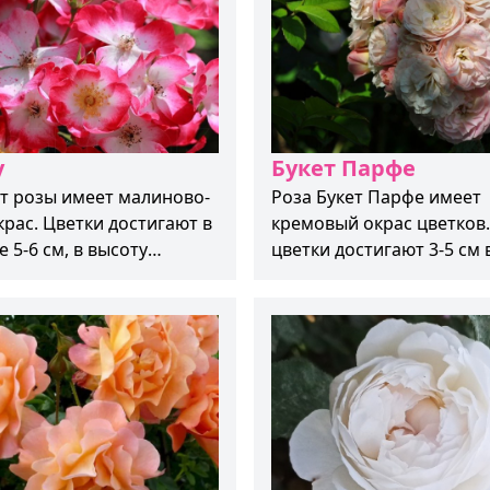
йкостью и хорошей
востью к дождю.
у
Букет Парфе
рт розы имеет малиново-
Роза Букет Парфе имеет
рас. Цветки достигают в
кремовый окрас цветков
 5-6 см, в высоту
цветки достигают 3-5 см 
т 120-150 см, имеют
диаметре. Куст прямост
 форму.
достигает в высоту 120-1
Цветет обильно