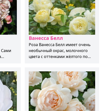
Ванесса Белл
Роза Ванесса Белл имеет очень
. Сами
необычный окрас, молочного
в
цвета с оттенками жёлтого по
оячий
середине. Цветки среднего
50 см.
размера 6-8 см, имеют 17-25
лепестков. Цветки имеют
чашевидную форму.