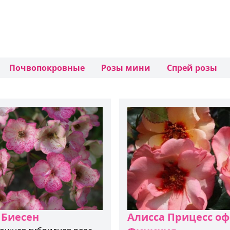
Почвопокровные
Розы мини
Спрей розы
 Биесен
Алисса Прицесс оф