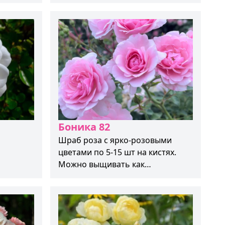
т
Боника 82
Шраб роза с ярко-розовыми
цветами по 5-15 шт на кистях.
Можно выщивать как
почвопокровную