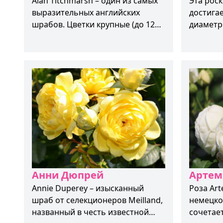
Alan Titchmarsh – один из самых
Эта рос
выразительных английских
достигае
шрабов. Цветки крупные (до 12
диаметр
см), чашевидные, густо набитые
повторн
лепестками. Окраска глубокая
пятнами
розовая, с мягким высветлением
окрас.
по краям. Аромат насыщенный,
сладкий, с нотами малины и
классической старинной розы.
Куст мощный, хорошо
разветвлённый, высотой до 120–
150 см. Подходит для одиночных
посадок, миксбордеров и заднего
плана клумбы. Цветёт волнами с
июня до осени.
Анни Дюпрей
Артем
Annie Duperey – изысканный
Роза Art
шраб от селекционеров Meilland,
немецко
названный в честь известной
сочетае