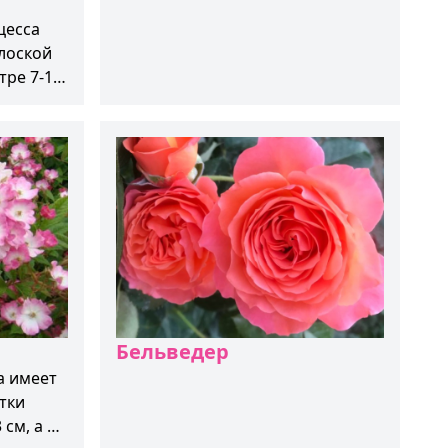
лоской
тре 7-10
Бельведер
а имеет
тки
см, а в